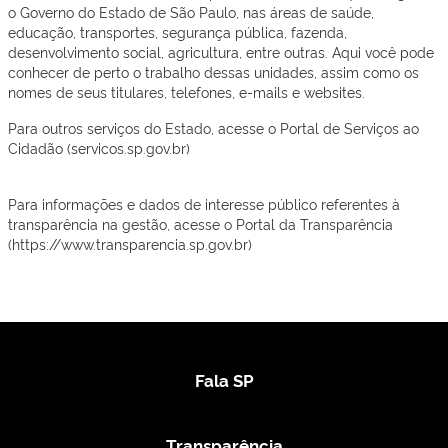
o Governo do Estado de São Paulo, nas áreas de saúde,
educação, transportes, segurança pública, fazenda,
desenvolvimento social, agricultura, entre outras. Aqui você pode
conhecer de perto o trabalho dessas unidades, assim como os
nomes de seus titulares, telefones, e-mails e websites.
Para outros serviços do Estado, acesse o Portal de Serviços ao
Cidadão (servicos.sp.gov.br)
Para informações e dados de interesse público referentes à
transparência na gestão, acesse o Portal da Transparência
(https://www.transparencia.sp.gov.br)
Fala SP
Transparência