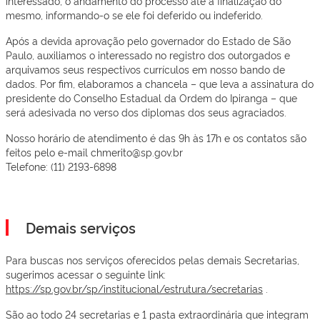
interessado, o andamento do processo até a finalização do
mesmo, informando-o se ele foi deferido ou indeferido.
Após a devida aprovação pelo governador do Estado de São
Paulo, auxiliamos o interessado no registro dos outorgados e
arquivamos seus respectivos currículos em nosso bando de
dados. Por fim, elaboramos a chancela – que leva a assinatura do
presidente do Conselho Estadual da Ordem do Ipiranga – que
será adesivada no verso dos diplomas dos seus agraciados.
Nosso horário de atendimento é das 9h às 17h e os contatos são
feitos pelo e-mail chmerito@sp.gov.br
Telefone: (11) 2193-6898
Demais serviços
Para buscas nos serviços oferecidos pelas demais Secretarias,
sugerimos acessar o seguinte link:
https://sp.gov.br/sp/institucional/estrutura/secretarias
.
São ao todo 24 secretarias e 1 pasta extraordinária que integram