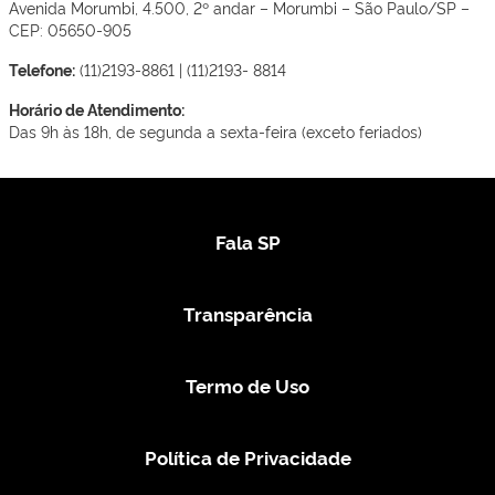
Avenida Morumbi, 4.500, 2º andar – Morumbi – São Paulo/SP –
CEP: 05650-905
Telefone:
(11)2193-8861 | (11)2193- 8814
Horário de Atendimento:
Das 9h às 18h, de segunda a sexta-feira (exceto feriados)
Fala SP
Transparência
Termo de Uso
Política de Privacidade