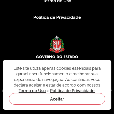
Termo de Uso
Política de Privacidade
Este site utiliza apenas cookies essenciais para
garantir seu funcionamento e melhorar sua
© 2026 CMS.SP.GOV.BR. Todos os direitos reservados.
experiência de navegação. Ao continuar, você
declara aceitar e estar de acordo com nossos
Este site e todo o seu conteúdo, incluindo textos, imagens e design, são
Termo de Uso
e
Política de Privacidade
.
protegidos por direitos autorais e não podem ser reproduzidos, distribuídos ou
modificados sem permissão expressa. Para mais informações ou para
Aceitar
solicitações de uso, acesse nosso site
cms.sp.gov.br
- sistema de
gerenciamento de conteúdo do Estado de São Paulo.