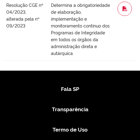
Resolução CGE nº
Determina a obrigatoriedade
WORD
04/2023,
de elaboração,
alterada pela nº
implementação e
09/2023
monitoramento contínuo dos
Programas de Integridade
em todos os órgãos da
administração direta e
autárquica
Fala SP
Transparência
Termo de Uso