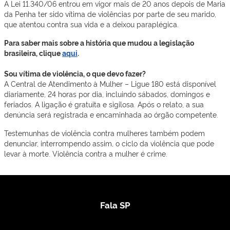
A Lei 11.340/06 entrou em vigor mais de 20 anos depois de Maria
da Penha ter sido vítima de violências por parte de seu marido,
que atentou contra sua vida e a deixou paraplégica.
Para saber mais sobre a história que mudou a legislação
brasileira, clique
aqui
.
Sou vítima de violência, o que devo fazer?
A Central de Atendimento à Mulher – Ligue 180 está disponível
diariamente, 24 horas por dia, incluindo sábados, domingos e
feriados. A ligação é gratuita e sigilosa. Após o relato, a sua
denúncia será registrada e encaminhada ao órgão competente.
Testemunhas de violência contra mulheres também podem
denunciar, interrompendo assim, o ciclo da violência que pode
levar à morte. Violência contra a mulher é crime.
Fala SP